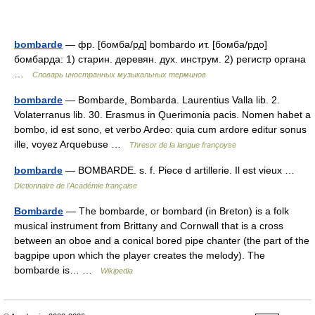
bombarde
— фр. [бомба/рд] bombardo ит. [бомба/рдо]
бомбарда: 1) старин. деревян. дух. инструм. 2) регистр органа
…
Словарь иностранных музыкальных терминов
bombarde
— Bombarde, Bombarda. Laurentius Valla lib. 2.
Volaterranus lib. 30. Erasmus in Querimonia pacis. Nomen habet a
bombo, id est sono, et verbo Ardeo: quia cum ardore editur sonus
ille, voyez Arquebuse …
Thresor de la langue françoyse
bombarde
— BOMBARDE. s. f. Piece d artillerie. Il est vieux …
Dictionnaire de l'Académie française
Bombarde
— The bombarde, or bombard (in Breton) is a folk
musical instrument from Brittany and Cornwall that is a cross
between an oboe and a conical bored pipe chanter (the part of the
bagpipe upon which the player creates the melody). The
bombarde is… …
Wikipedia