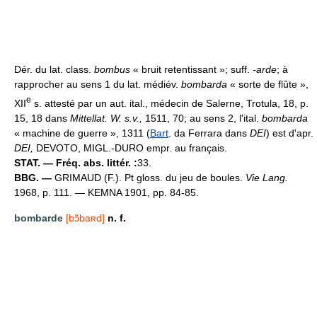
Dér. du lat. class.
bombus
« bruit retentissant »; suff.
-arde
; à
rapprocher au sens 1 du lat. médiév.
bombarda
« sorte de flûte »,
e
XII
s. attesté par un aut. ital., médecin de Salerne, Trotula, 18, p.
15, 18 dans
Mittellat. W. s.v.,
1511, 70; au sens 2, l'ital.
bombarda
« machine de guerre », 1311 (
Bart
. da Ferrara dans
DEI
) est d'apr.
DEI,
DEVOTO, MIGL.-DURO empr. au français.
STAT. — Fréq. abs. littér. :
33.
BBG. —
GRIMAUD (F.). Pt gloss. du jeu de boules.
Vie Lang.
1968, p. 111. — KEMNA 1901, pp. 84-85.
bombarde
[bɔ̃baʀd]
n. f.