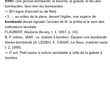
SYNT.
Une grosse bombarde; la bouche, la gueule, le feu des
bombardes; faire tirer les bombardes.
—
[En signe d'accueil ou de fête] :
•
3. ... au milieu de la place, devant l'église, une espèce de
bombarde
devait signaler l'arrivée de M. le préfet et le nom des
cultivateurs lauréats.
FLAUBERT,
Madame Bovary,
t. 1, 1857, p. 151.
3.
P. méton.,
MAR.,
vx.
Galiote à bombes.
Équiper une bombarde.
Navire-bombarde
(A. LEDIEU, E. CADIAT,
Le Nouv. matériel naval,
t. 2, 1899).
—
P. ext.
Petit navire à voilure semblable à celle de la galiote à
bombes.