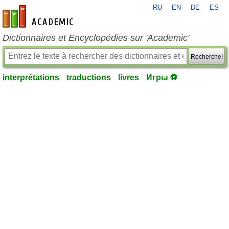
RU
EN
DE
ES
fr-academic.com
Dictionnaires et Encyclopédies sur 'Academic'
Recherche!
interprétations
traductions
livres
Игры ⚽