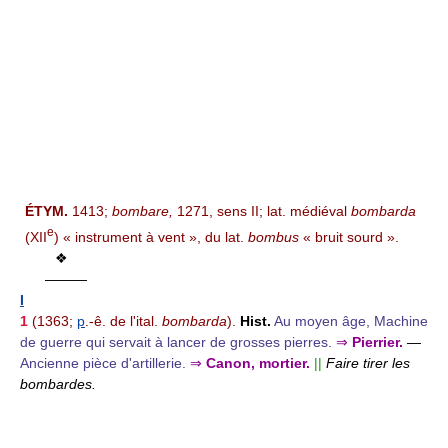
ÉTYM.
1413;
bombare,
1271, sens II; lat. médiéval
bombarda
e
(XII
) « instrument à vent », du lat.
bombus
« bruit sourd ».
❖
———
I
1
(1363;
p
.-ê. de l'ital.
bombarda
).
Hist.
Au moyen âge, Machine
de guerre qui servait à lancer de grosses pierres.
⇒
Pierrier.
—
Ancienne pièce d'artillerie.
⇒
Canon, mortier.
||
Faire tirer les
bombardes.