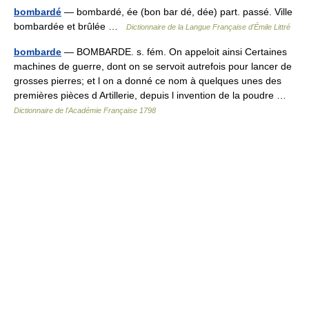
bombardé
— bombardé, ée (bon bar dé, dée) part. passé. Ville
bombardée et brûlée …
Dictionnaire de la Langue Française d'Émile Littré
bombarde
— BOMBARDE. s. fém. On appeloit ainsi Certaines
machines de guerre, dont on se servoit autrefois pour lancer de
grosses pierres; et l on a donné ce nom à quelques unes des
premières pièces d Artillerie, depuis l invention de la poudre …
Dictionnaire de l'Académie Française 1798