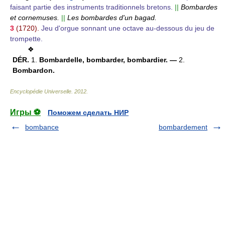
faisant partie des instruments traditionnels bretons.
||
Bombardes
et cornemuses.
||
Les bombardes d'un bagad.
3
(1720).
Jeu d'orgue sonnant une octave au-dessous du jeu de
trompette.
❖
DÉR.
1.
Bombardelle, bombarder, bombardier. —
2.
Bombardon.
Encyclopédie Universelle
.
2012
.
Игры ⚽
Поможем сделать НИР
bombance
bombardement