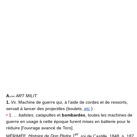
A.—
ART MILIT.
1.
Vx.
Machine de guerre qui, à l'aide de cordes et de ressorts,
servait à lancer des projectiles (boulets,
etc
.) :
•
1. ...
balistes, catapultes
et
bombardes
, toutes les machines de
guerre en usage à cette époque furent mises en batterie pour le
réduire [l'ouvrage avancé de Toro].
er
MÉRIMÉE,
Histoire de Don Pèdre 1
, roi de Castille,
1848, p. 187.