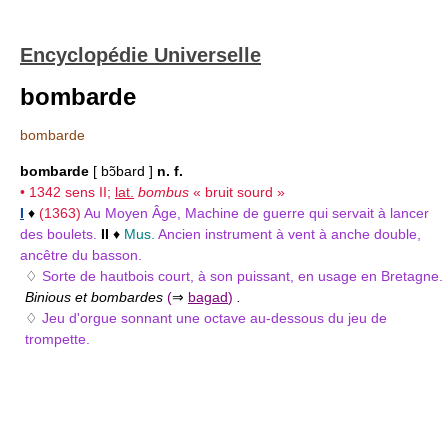
Encyclopédie Universelle
bombarde
bombarde
bombarde
[ bɔ̃bard ]
n. f.
• 1342 sens
II
;
lat.
bombus
« bruit sourd »
I
♦
(1363)
Au Moyen Âge, Machine de guerre qui servait à lancer
des boulets.
II
♦
Mus.
Ancien instrument à vent à anche double,
ancêtre du basson.
♢
Sorte de hautbois court, à son puissant, en usage en Bretagne.
Binious et bombardes
(
⇒
bagad
)
.
♢
Jeu d'orgue sonnant une octave au-dessous du jeu de
trompette.