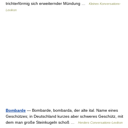
trichterförmig sich erweiternder Mündung …
Kleines Konversations-
Lexikon
Bombarde
— Bombarde, bombarda, der alte ital. Name eines
Geschützes; in Deutschland kurzes aber schweres Geschütz, mit
dem man große Steinkugeln schoß …
Herders Conversations-Lexikon