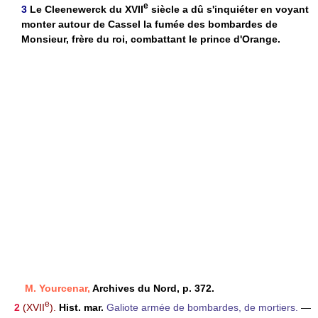
e
3
Le Cleenewerck du XVII
siècle a dû s'inquiéter en voyant
monter autour de Cassel la fumée des bombardes de
Monsieur, frère du roi, combattant le prince d'Orange.
M. Yourcenar,
Archives du Nord, p. 372.
e
2
(XVII
).
Hist. mar.
Galiote armée de bombardes, de mortiers.
—